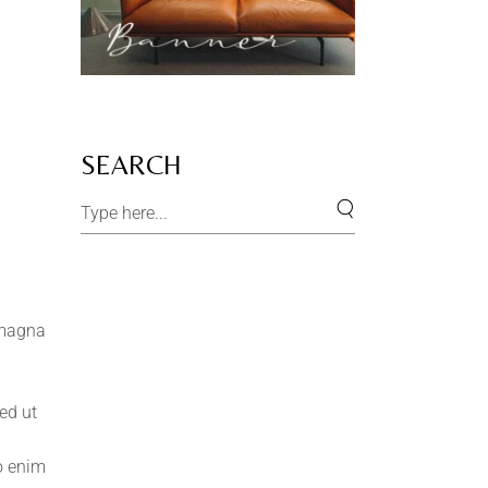
SEARCH
 magna
ed ut
mo enim