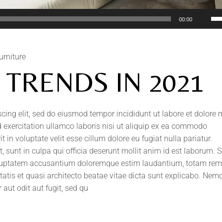
Us
00:00
Up
Ar
ke
urniture
to
TRENDS IN 2021
inc
or
de
scing elit, sed do eiusmod tempor incididunt ut labore et dolore
vo
 exercitation ullamco laboris nisi ut aliquip ex ea commodo
t in voluptate velit esse cillum dolore eu fugiat nulla pariatur.
 sunt in culpa qui officia deserunt mollit anim id est laborum. S
 voluptatem accusantium doloremque estim laudantium, totam rem
itatis et quasi architecto beatae vitae dicta sunt explicabo. Ne
aut odit aut fugit, sed qu