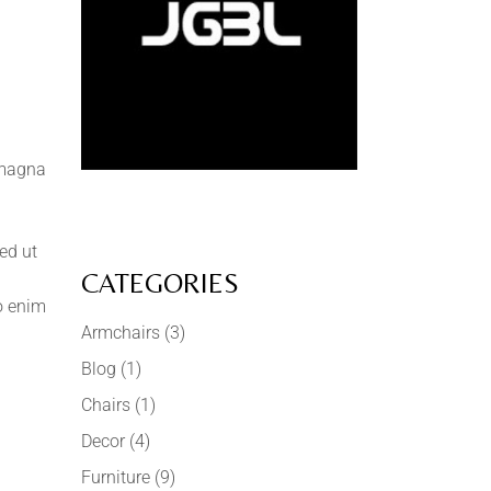
 magna
ed ut
CATEGORIES
mo enim
Armchairs
(3)
Blog
(1)
Chairs
(1)
Decor
(4)
Furniture
(9)