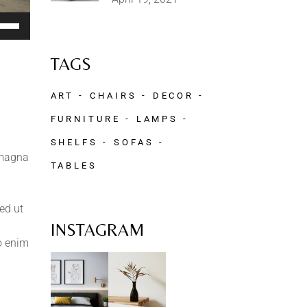
e
/Down
row
TAGS
ys
ART
CHAIRS
DECOR
rease
FURNITURE
LAMPS
crease
SHELFS
SOFAS
 magna
lume.
TABLES
ed ut
INSTAGRAM
mo enim